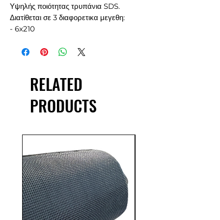
Υψηλής ποιότητας τρυπάνια SDS.
Διατίθεται σε 3 διαφορετικα μεγεθη:
- 6x210
- 6x260
-6.5x210
-6.5x260
-8x210
RELATED
- 8x260
- 8x460
PRODUCTS
-10x210
-10x260