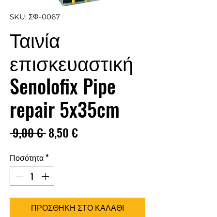
SKU: ΣΦ-0067
Ταινία
επισκευαστική
Senolofix Pipe
repair 5x35cm
Κανονική
Τιμή
 9,00 € 
8,50 €
τιμή
Έκπτωσης
Ποσότητα
*
ΠΡΟΣΘΗΚΗ ΣΤΟ ΚΑΛΑΘΙ