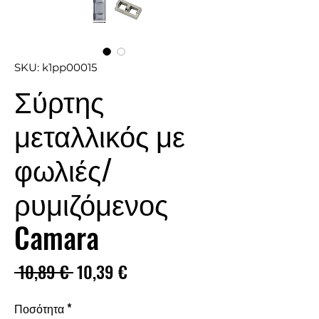
SKU: k1pp00015
Σύρτης
μεταλλικός με
φωλιές/
ρυμιζόμενος
Camara
Κανονική
Τιμή
 10,89 € 
10,39 €
τιμή
Έκπτωσης
Ποσότητα
*