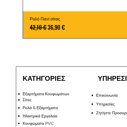
Ρολό Πανί σίτας
Κανονική τιμή
Τιμή Έκπτωσης
42,10 €
36,90 €
ΚΑΤΗΓΟΡΙΕΣ
ΥΠΗΡΕΣ
Εξαρτήματα Κουφωμάτων
Επικοινωνία
Σίτες
Υπηρεσίες
Ρολά & Εξαρτήματα
Ζητήστε Προσορ
Ηλεκτρικά Εργαλεία
Κουφώματα PVC