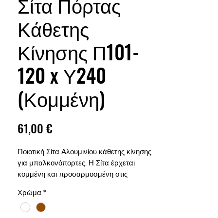
Σίτα Πόρτας
Κάθετης
Κίνησης Π101-
120 x Υ240
(Κομμένη)
Τιμή
61,00 €
Ποιοτική Σίτα Αλουμινίου κάθετης κίνησης
για μπαλκονόπορτες. Η Σίτα έρχεται
κομμένη και προσαρμοσμένη στις
ανάγκες σας. Παρέχετε σε δύο
Χρώμα
*
διαφορετικά χρώματα, Λευκό και Καφέ,
και αποστέλλεται σε 3 κομάτια: