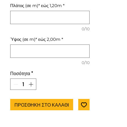
- Αλουμίνιο με πανί σίτας
Πλάτος (σε m)* εώς 1,20m
*
- Οδηγοί σίτας
- Πλαστικά σίτας
0/10
Ύψος (σε m)* εώς 2,00m
*
0/10
Ποσότητα
*
ΠΡΟΣΘΗΚΗ ΣΤΟ ΚΑΛΑΘΙ