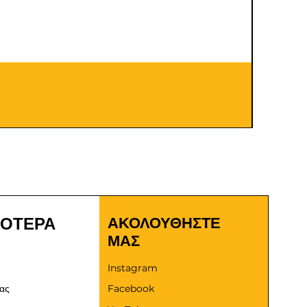
Καλώδια
Τιμή
9,00 €
ΣΟΤΕΡΑ
ΑΚΟΛΟΥΘΗΣΤΕ
ΜΑΣ
Instagram
μας
Facebook