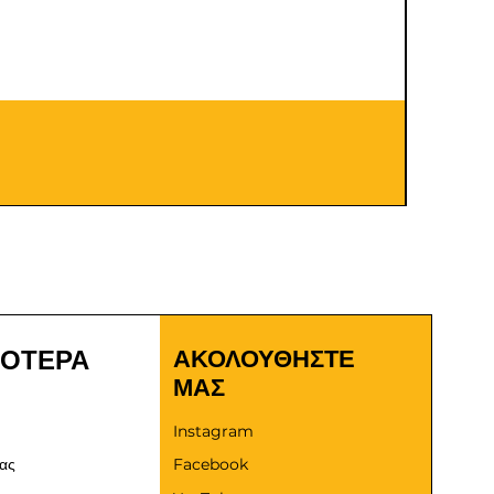
Καλώδια
Τιμή
9,00 €
ΣΟΤΕΡΑ
ΑΚΟΛΟΥΘΗΣΤΕ
ΜΑΣ
Instagram
μας
Facebook