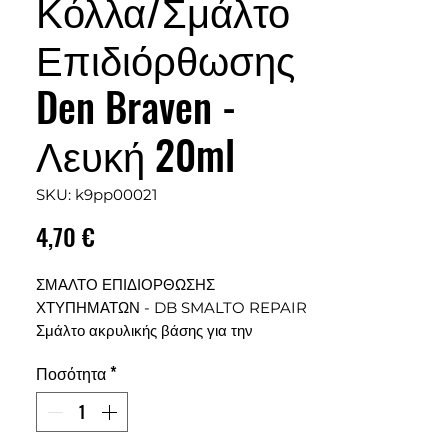
Κόλλα/Σμάλτο
Επιδιόρθωσης
Den Braven -
Λευκή 20ml
SKU: k9pp00021
Τιμή
4,70 €
ΣΜΑΛΤΟ ΕΠΙΔΙΟΡΘΩΣΗΣ
ΧΤΥΠΗΜΑΤΩΝ - DB SMALTO REPAIR
Σμάλτο ακρυλικής βάσης για την
επιδιόρθωση χτυπημάτων σε
Ποσότητα
*
οικιακές συσκευές, κεραμικά πλακάκια
και επισμαλτομένες επιφάνειες. Διαθέτει
πινελάκι για ακριβή εφαρμογή και είναι
εύχρηστο.