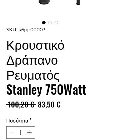
SKU: k6pp00003
Κρουστικό
Δράπανο
Ρευματός
Stanley 750Watt
Κανονική
Τιμή
 100,20 € 
83,50 €
τιμή
Έκπτωσης
Ποσότητα
*