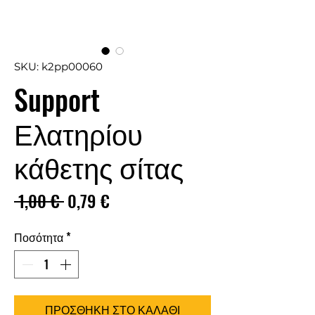
SKU: k2pp00060
Support
Ελατηρίου
κάθετης σίτας
Κανονική
Τιμή
 1,00 € 
0,79 €
τιμή
Έκπτωσης
Ποσότητα
*
ΠΡΟΣΘΗΚΗ ΣΤΟ ΚΑΛΑΘΙ