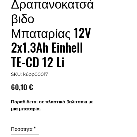
Δραπανοκατσά
βιδο
Μπαταρίας 12V
2x1.3Ah Einhell
TE-CD 12 Li
SKU: k6pp00017
Τιμή
60,10 €
Παραδίδεται σε πλαστικό βαλιτσάκι με
μια μπαταρία.
Ηλεκτρονική ρύθμιση στροφών
Ποσότητα
*
υψηλής ακρίβειας,
Quick-stop