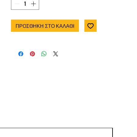
Δεξιόστροφο/Αριστερόστροφο,
Softgrip,
Μεταλλικά γρανάζια.
ΠΡΟΣΘΗΚΗ ΣΤΟ ΚΑΛΑΘΙ