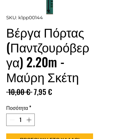
SKU: k1pp00144
Βέργα Πόρτας
(Παντζουρόβερ
γα) 2.20m -
Μαύρη Σκέτη
Κανονική
Τιμή
 10,00 € 
7,95 €
τιμή
Έκπτωσης
Ποσότητα
*