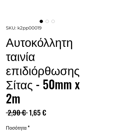
SKU: k2pp00019
Αυτοκόλλητη
ταινία
επιδιόρθωσης
Σίτας - 50mm x
2m
Κανονική
Τιμή
 2,90 € 
1,65 €
τιμή
Έκπτωσης
Ποσότητα
*