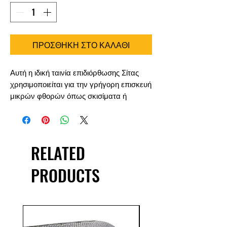
ΠΡΟΣΘΗΚΗ ΣΤΟ ΚΑΛΑΘΙ
Αυτή η ιδική ταινία επιδιόρθωσης Σίτας
χρησιμοποιείται για την γρήγορη επισκευή
μικρών φθορών όπως σκισίματα ή
τρύπες. Είναι Αδιάβροχη και ειδικά
σχεδιασμένη ώστε να ξεχωρίζεις απο την
σίτας. Κόβεται εύκολα στην επιθμητή
διάσταση.
RELATED
PRODUCTS