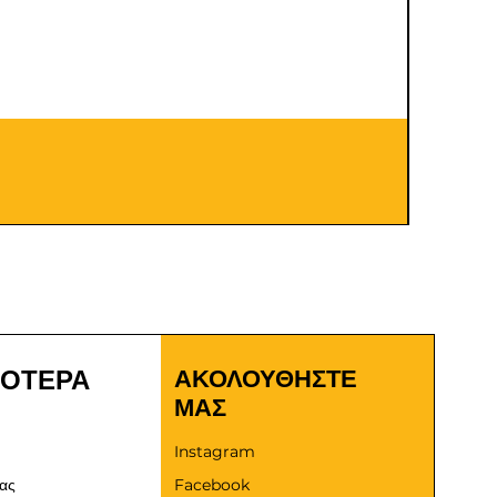
Καλώδια
Τιμή
9,00 €
ΣΟΤΕΡΑ
ΑΚΟΛΟΥΘΗΣΤΕ
ΜΑΣ
Instagram
μας
Facebook