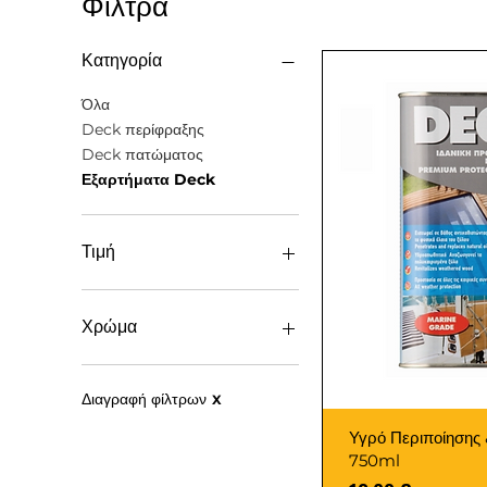
Φίλτρα
Κατηγορία
Όλα
Deck περίφραξης
Deck πατώματος
Εξαρτήματα Deck
Τιμή
12 €
27 €
Χρώμα
Διαγραφή φίλτρων
X
Υγρό Περιποίησης
750ml