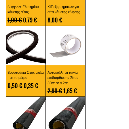
Support Ελατηρίου
ΚΙΤ εξαρτημάτων για
κάθετης σίτας
σίτα κάθετης κίνησης
Κανονική τιμή
Τιμή Έκπτωσης
Τιμή
1,00 €
0,79 €
8,00 €
Βουρτσάκια Σίτας απλά
Αυτοκόλλητη ταινία
- με το μέτρο
επιδιόρθωσης Σίτας -
50mm x 2m
Κανονική τιμή
Τιμή Έκπτωσης
0,50 €
0,35 €
Κανονική τιμή
Τιμή Έκπτωσης
2,90 €
1,65 €