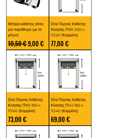
Μπάρα κάθετης σίτας
Σίτα Πόρτας Κάθετης
για παράθυρο (με το
Κίνησης Π181-200 x
μέτρο)
Υ240 (Κομμένη)
Κανονική τιμή
Τιμή Έκπτωσης
Τιμή
10,50 €
9,00 €
77,00 €
Σίτα Πόρτας Κάθετης
Σίτα Πόρτας Κάθετης
Κίνησης Π161-180 x
Κίνησης Π141-160 x
Υ240 (Κομμένη)
Υ240 (Κομμένη)
Τιμή
Τιμή
73,00 €
69,00 €