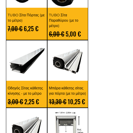
TUBO Σίτα Πόρτας (με
TUBO Σίτα
το μέτρο)
Παραθύρου (με το
μέτρο)
Κανονική τιμή
Τιμή Έκπτωσης
7,00 €
6,25 €
Κανονική τιμή
Τιμή Έκπτωσης
6,00 €
5,00 €
Οδηγός Σίτας κάθετης
Μπάρα κάθετης σίτας
κίνησης - με το μέτρο
για πόρτα (με το μέτρο)
Κανονική τιμή
Τιμή Έκπτωσης
Κανονική τιμή
Τιμή Έκπτωσης
3,00 €
2,25 €
13,30 €
10,25 €