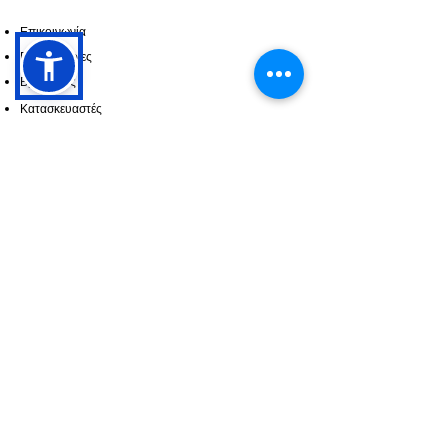
Επικοινωνία
Πληροφορίες
Βρείτε μας
Κατασκευαστές
ΠΕΡΙΣΣΟΤΕΡΑ
Προσφορές
Οι δουλείες μας
ΑΚΟΛΟΥΘΗΣΤΕ ΜΑΣ
Instagram
Facebook
YouTube
Οροι Χρήσης
Πολιτική προσωπικών Δεδομένων