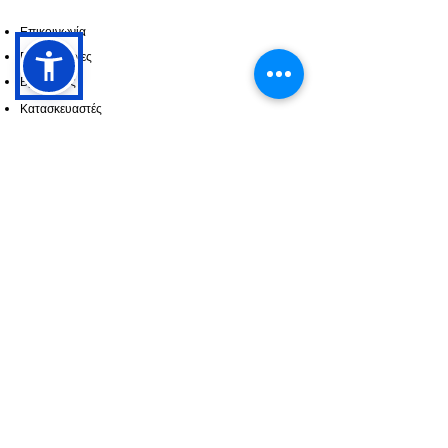
Επικοινωνία
Πληροφορίες
Βρείτε μας
Κατασκευαστές
ΠΕΡΙΣΣΟΤΕΡΑ
Προσφορές
Οι δουλείες μας
ΑΚΟΛΟΥΘΗΣΤΕ ΜΑΣ
Instagram
Facebook
YouTube
Οροι Χρήσης
Πολιτική προσωπικών Δεδομένων